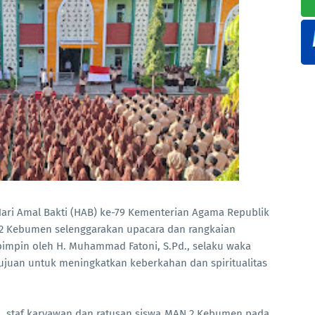
ri Amal Bakti (HAB) ke-79 Kementerian Agama Republik
2 Kebumen
selenggarakan
upacara dan rangkaian
pimpin oleh
H.
Muhammad Fatoni
, S.Pd.,
selaku
waka
tujuan untuk meningkatkan keberkahan dan spiritualitas
u, staf karyawan dan ratusan siswa MAN 2 Kebumen pada