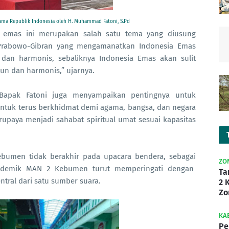
ma Republik Indonesia oleh H. Muhammad Fatoni, S.Pd
 emas ini merupakan salah satu tema yang diusung
 Prabowo-Gibran yang mengamanatkan Indonesia Emas
dan harmonis, sebaliknya Indonesia Emas akan sulit
kun dan harmonis,” ujarnya.
Bapak Fatoni juga menyampaikan pentingnya untuk
untuk terus berkhidmat demi agama, bangsa, dan negara
rupaya menjadi sahabat spiritual umat sesuai kapasitas
ebumen tidak berakhir pada upacara bendera, sebagai
ZO
akademik MAN 2 Kebumen turut memperingati dengan
Ta
tral dari satu sumber suara.
2 
Zo
KA
Pe