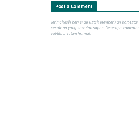
Post a Comment
Terimakasih berkenan untuk memberikan komentar 
penulisan yang baik dan sopan. Beberapa komentar
publik. ... salam hormat!