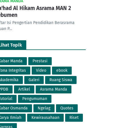
RAMA MANDA
'had Al Hikam Asrama MAN 2
ebumen
ftar Isi Pengertian Pendidikan Berasrama
juan P…
Lihat Topik
Kabar Manda
Prestasi
Zona Integritas
Video
ebook
Akademika
Galeri
Ruang Siswa
PPDB
Artikel
Asrama Manda
Tutorial
Pengumuman
Kabar Osmanda
Ngelag
Quotes
Karya Ilmiah
Kewirausahaan
Riset
Sarpras