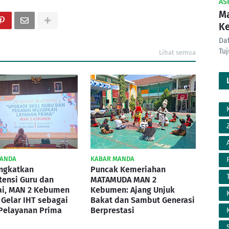
AS
Ma
K
Da
Tu
Lihat semua
MANDA
KABAR MANDA
ingkatkan
Puncak Kemeriahan
ensi Guru dan
MATAMUDA MAN 2
i, MAN 2 Kebumen
Kebumen: Ajang Unjuk
 Gelar IHT sebagai
Bakat dan Sambut Generasi
Pelayanan Prima
Berprestasi