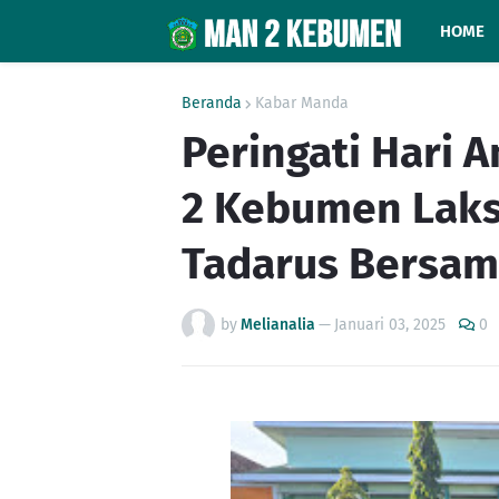
HOME
Beranda
Kabar Manda
Peringati Hari 
2 Kebumen Laks
Tadarus Bersa
by
Melianalia
—
Januari 03, 2025
0