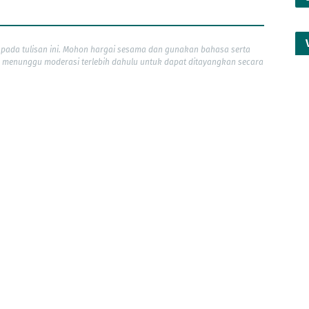
pada tulisan ini. Mohon hargai sesama dan gunakan bahasa serta
 menunggu moderasi terlebih dahulu untuk dapat ditayangkan secara