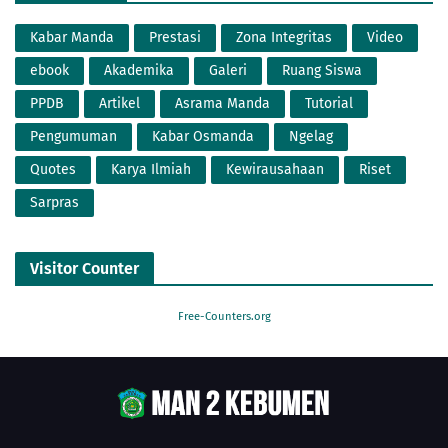
Kabar Manda
Prestasi
Zona Integritas
Video
ebook
Akademika
Galeri
Ruang Siswa
PPDB
Artikel
Asrama Manda
Tutorial
Pengumuman
Kabar Osmanda
Ngelag
Quotes
Karya Ilmiah
Kewirausahaan
Riset
Sarpras
Visitor Counter
Free-Counters.org