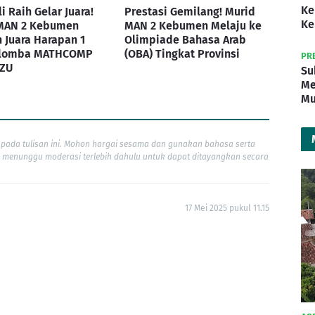
Ke
 Raih Gelar Juara!
Prestasi Gemilang! Murid
Ke
MAN 2 Kebumen
MAN 2 Kebumen Melaju ke
 Juara Harapan 1
Olimpiade Bahasa Arab
 lomba MATHCOMP
(OBA) Tingkat Provinsi
PR
IZU
Su
Me
Mu
pada tulisan ini. Mohon hargai sesama dan gunakan bahasa serta
 menunggu moderasi terlebih dahulu untuk dapat ditayangkan secara
17 Mei 2025 pukul 11.15