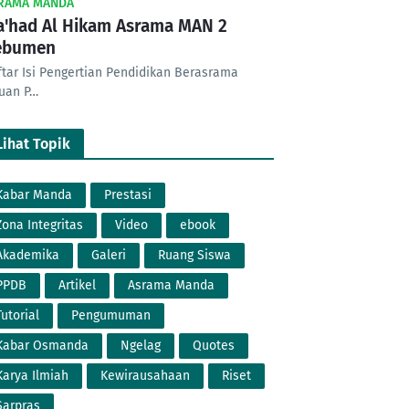
RAMA MANDA
'had Al Hikam Asrama MAN 2
ebumen
ftar Isi Pengertian Pendidikan Berasrama
juan P…
Lihat Topik
Kabar Manda
Prestasi
Zona Integritas
Video
ebook
Akademika
Galeri
Ruang Siswa
PPDB
Artikel
Asrama Manda
Tutorial
Pengumuman
Kabar Osmanda
Ngelag
Quotes
Karya Ilmiah
Kewirausahaan
Riset
Sarpras