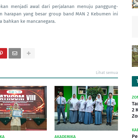
kan menjadi awal dari perjalanan menuju panggung-
an harapan yang besar group band MAN 2 Kebumen ini
ia bahkan ke mancanegara.
Lihat semua
ZO
Ta
2 
Zo
KA
Pe
KA
AKADEMIKA