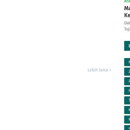
AS
Ma
K
Da
Tu
Lebih lama