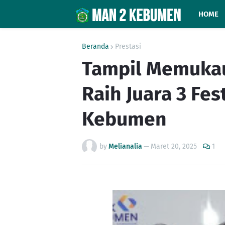
HOME
Beranda
Prestasi
Tampil Memuka
Raih Juara 3 Fe
Kebumen
by
Melianalia
—
Maret 20, 2025
1