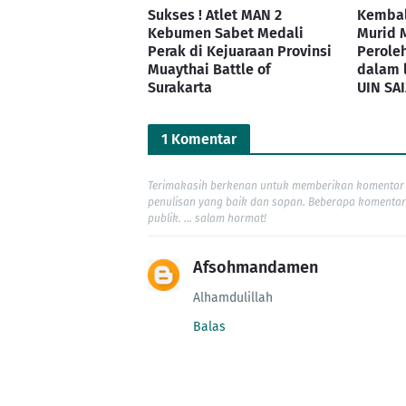
Sukses ! Atlet MAN 2
Kembali
Kebumen Sabet Medali
Murid 
Perak di Kejuaraan Provinsi
Peroleh
Muaythai Battle of
dalam
Surakarta
UIN SA
1 Komentar
Terimakasih berkenan untuk memberikan komentar 
penulisan yang baik dan sopan. Beberapa komentar
publik. ... salam hormat!
Afsohmandamen
Alhamdulillah
Balas