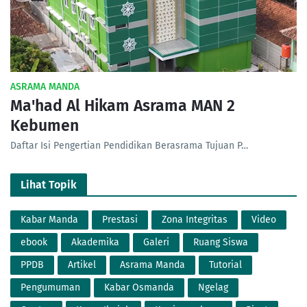
ASRAMA MANDA
Ma'had Al Hikam Asrama MAN 2
Kebumen
Daftar Isi Pengertian Pendidikan Berasrama Tujuan P…
Lihat Topik
Kabar Manda
Prestasi
Zona Integritas
Video
ebook
Akademika
Galeri
Ruang Siswa
PPDB
Artikel
Asrama Manda
Tutorial
Pengumuman
Kabar Osmanda
Ngelag