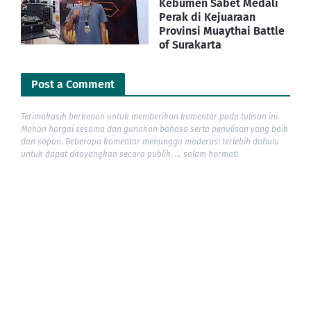
Kebumen Sabet Medali
Perak di Kejuaraan
Provinsi Muaythai Battle
of Surakarta
Post a Comment
Terimakasih berkenan untuk memberikan komentar pada tulisan ini.
Mohon hargai sesama dan gunakan bahasa serta penulisan yang baik
dan sopan. Beberapa komentar menunggu moderasi terlebih dahulu
untuk dapat ditayangkan secara publik. ... salam hormat!