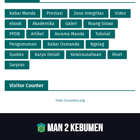
Kabar Manda
Prestasi
Zona Integritas
Video
ebook
Akademika
Galeri
Ruang Siswa
PPDB
Artikel
Asrama Manda
Tutorial
Pengumuman
Kabar Osmanda
Ngelag
Quotes
Karya Ilmiah
Kewirausahaan
Riset
Sarpras
Visitor Counter
Free-Counters.org