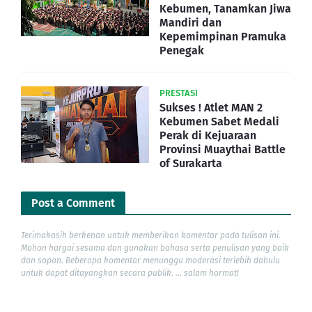
Kebumen, Tanamkan Jiwa
Mandiri dan
Kepemimpinan Pramuka
Penegak
PRESTASI
Sukses ! Atlet MAN 2
Kebumen Sabet Medali
Perak di Kejuaraan
Provinsi Muaythai Battle
of Surakarta
Post a Comment
Terimakasih berkenan untuk memberikan komentar pada tulisan ini.
Mohon hargai sesama dan gunakan bahasa serta penulisan yang baik
dan sopan. Beberapa komentar menunggu moderasi terlebih dahulu
untuk dapat ditayangkan secara publik. ... salam hormat!