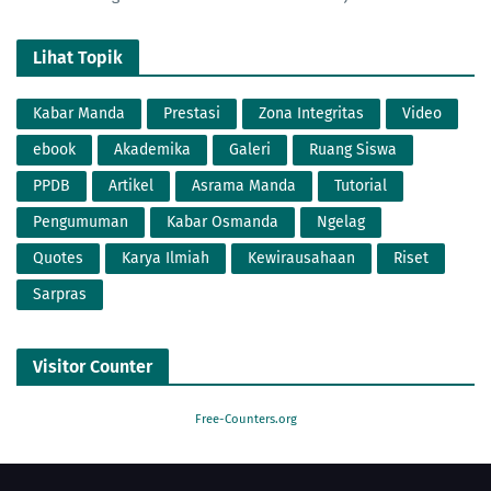
Lihat Topik
Kabar Manda
Prestasi
Zona Integritas
Video
ebook
Akademika
Galeri
Ruang Siswa
PPDB
Artikel
Asrama Manda
Tutorial
Pengumuman
Kabar Osmanda
Ngelag
Quotes
Karya Ilmiah
Kewirausahaan
Riset
Sarpras
Visitor Counter
Free-Counters.org