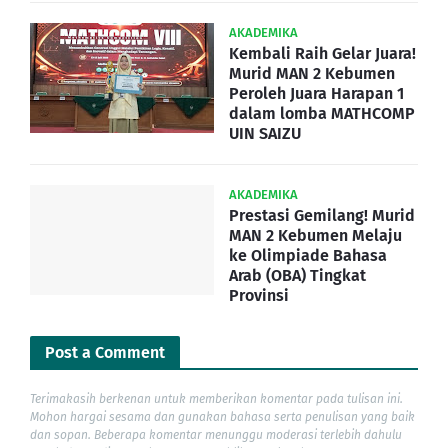
AKADEMIKA
Kembali Raih Gelar Juara!
Murid MAN 2 Kebumen
Peroleh Juara Harapan 1
dalam lomba MATHCOMP
UIN SAIZU
AKADEMIKA
Prestasi Gemilang! Murid
MAN 2 Kebumen Melaju
ke Olimpiade Bahasa
Arab (OBA) Tingkat
Provinsi
Post a Comment
Terimakasih berkenan untuk memberikan komentar pada tulisan ini.
Mohon hargai sesama dan gunakan bahasa serta penulisan yang baik
dan sopan. Beberapa komentar menunggu moderasi terlebih dahulu