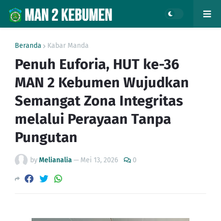
Beranda
Kabar Manda
Penuh Euforia, HUT ke-36
MAN 2 Kebumen Wujudkan
Semangat Zona Integritas
melalui Perayaan Tanpa
Pungutan
by
Melianalia
—
Mei 13, 2026
0