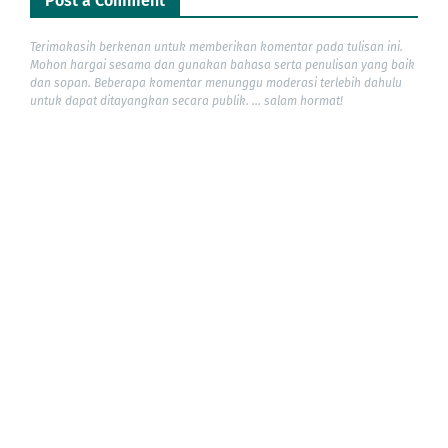
Post a Comment
Terimakasih berkenan untuk memberikan komentar pada tulisan ini.
Mohon hargai sesama dan gunakan bahasa serta penulisan yang baik
dan sopan. Beberapa komentar menunggu moderasi terlebih dahulu
untuk dapat ditayangkan secara publik. ... salam hormat!