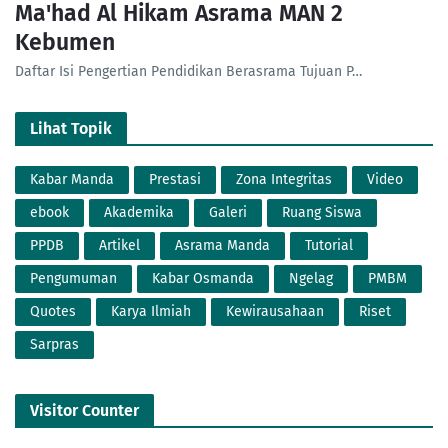
Ma'had Al Hikam Asrama MAN 2
Kebumen
Daftar Isi Pengertian Pendidikan Berasrama Tujuan P…
Lihat Topik
Kabar Manda
Prestasi
Zona Integritas
Video
ebook
Akademika
Galeri
Ruang Siswa
PPDB
Artikel
Asrama Manda
Tutorial
Pengumuman
Kabar Osmanda
Ngelag
PMBM
Quotes
Karya Ilmiah
Kewirausahaan
Riset
Sarpras
Visitor Counter