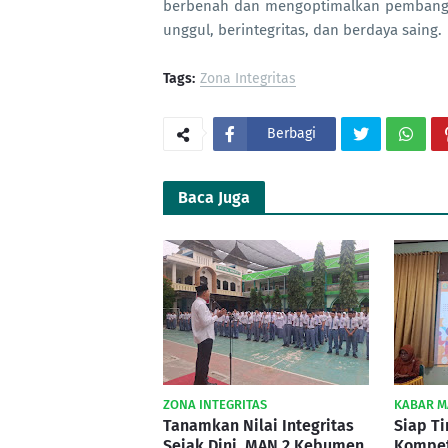
berbenah dan mengoptimalkan pembangu
unggul, berintegritas, dan berdaya saing.
Tags:
Zona Integritas
Berbagi
Baca Juga
ZONA INTEGRITAS
KABAR 
Tanamkan Nilai Integritas
Siap T
Sejak Dini, MAN 2 Kebumen
Kompet