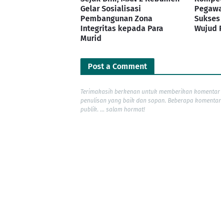
Gelar Sosialisasi
Pegawa
Pembangunan Zona
Sukses
Integritas kepada Para
Wujud 
Murid
Post a Comment
Terimakasih berkenan untuk memberikan komentar 
penulisan yang baik dan sopan. Beberapa komentar
publik. ... salam hormat!