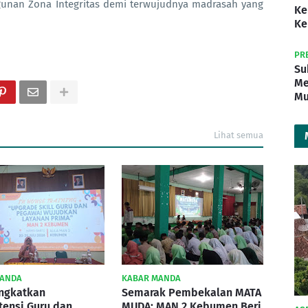
nan Zona Integritas demi terwujudnya madrasah yang
Ke
Ke
PR
Su
Me
Mu
Lihat semua
MANDA
KABAR MANDA
ingkatkan
Semarak Pembekalan MATA
ensi Guru dan
MUDA: MAN 2 Kebumen Beri