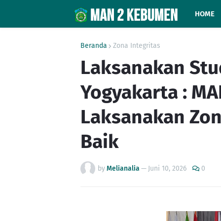
HOME
Beranda
Zona Integritas
Laksanakan Stud
Yogyakarta : M
Laksanakan Zona
Baik
by
Melianalia
—
Juni 10, 2026
0