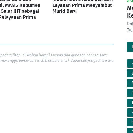
AS
i, MAN 2 Kebumen
Layanan Prima Menyambut
Ma
 Gelar IHT sebagai
Murid Baru
K
Pelayanan Prima
Da
Tu
pada tulisan ini. Mohon hargai sesama dan gunakan bahasa serta
 menunggu moderasi terlebih dahulu untuk dapat ditayangkan secara