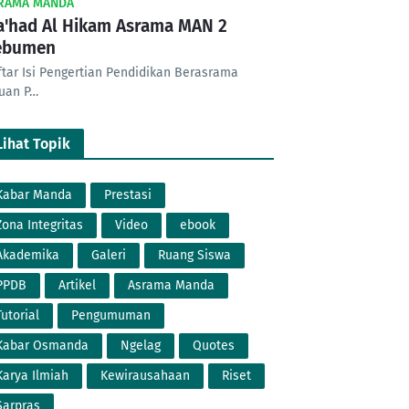
RAMA MANDA
'had Al Hikam Asrama MAN 2
ebumen
ftar Isi Pengertian Pendidikan Berasrama
juan P…
Lihat Topik
Kabar Manda
Prestasi
Zona Integritas
Video
ebook
Akademika
Galeri
Ruang Siswa
PPDB
Artikel
Asrama Manda
Tutorial
Pengumuman
Kabar Osmanda
Ngelag
Quotes
Karya Ilmiah
Kewirausahaan
Riset
Sarpras