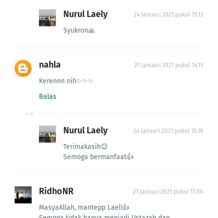
Nurul Laely
24 Januari 2021 pukul 15.13
Syukron🙏
nahla
21 Januari 2021 pukul 14.15
Kerennn nih✨✨✨
Balas
Nurul Laely
24 Januari 2021 pukul 15.18
Terimakasih😊
Semoga bermanfaat👍
RidhoNR
21 Januari 2021 pukul 17.00
MasyaAllah, mantepp Lael!👍
Semoga tidak hanya menjadi Ustazah dan