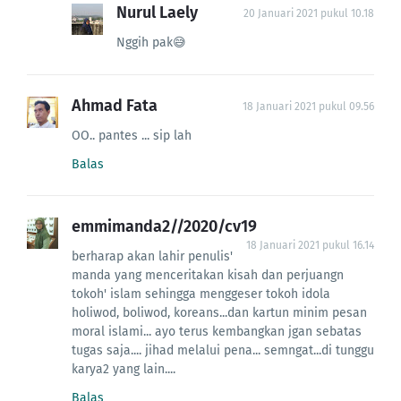
Nurul Laely
20 Januari 2021 pukul 10.18
Nggih pak😅
Ahmad Fata
18 Januari 2021 pukul 09.56
OO.. pantes ... sip lah
Balas
emmimanda2//2020/cv19
18 Januari 2021 pukul 16.14
berharap akan lahir penulis'
manda yang menceritakan kisah dan perjuangn
tokoh' islam sehingga menggeser tokoh idola
holiwod, boliwod, koreans...dan kartun minim pesan
moral islami... ayo terus kembangkan jgan sebatas
tugas saja.... jihad melalui pena... semngat...di tunggu
karya2 yang lain....
Balas