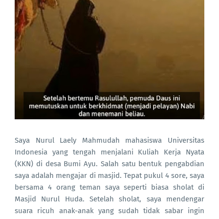
Saya Nurul Laely Mahmudah mahasiswa Universitas
Indonesia yang tengah menjalani Kuliah Kerja Nyata
(KKN) di desa Bumi Ayu. Salah satu bentuk pengabdian
saya adalah mengajar di masjid. Tepat pukul 4 sore, saya
bersama 4 orang teman saya seperti biasa sholat di
Masjid Nurul Huda. Setelah sholat, saya mendengar
suara ricuh anak-anak yang sudah tidak sabar ingin