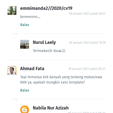
emmimanda2//2020/cv19
18 Januari 2021 pukul 06.12
kereeennn....
Balas
Nurul Laely
20 Januari 2021 pukul 10.16
Terimakasih Ibu🙏😊
Ahmad Fata
18 Januari 2021 pukul 08.21
Tapi temanya kok banyak yang tentang mahasiswa
KKN ya, apakah mungkin satu template?
Balas
Nabila Nur Azizah