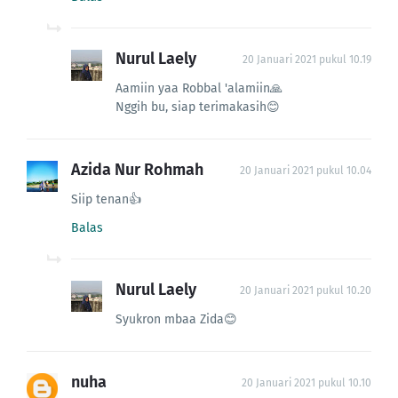
Nurul Laely
20 Januari 2021 pukul 10.19
Aamiin yaa Robbal 'alamiin🙏
Nggih bu, siap terimakasih😊
Azida Nur Rohmah
20 Januari 2021 pukul 10.04
Siip tenan👍
Balas
Nurul Laely
20 Januari 2021 pukul 10.20
Syukron mbaa Zida😊
nuha
20 Januari 2021 pukul 10.10