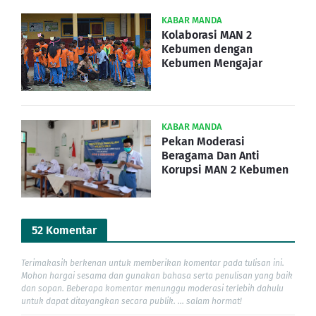
KABAR MANDA
Kolaborasi MAN 2
Kebumen dengan
Kebumen Mengajar
KABAR MANDA
Pekan Moderasi
Beragama Dan Anti
Korupsi MAN 2 Kebumen
52 Komentar
Terimakasih berkenan untuk memberikan komentar pada tulisan ini.
Mohon hargai sesama dan gunakan bahasa serta penulisan yang baik
dan sopan. Beberapa komentar menunggu moderasi terlebih dahulu
untuk dapat ditayangkan secara publik. ... salam hormat!