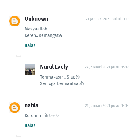
Unknown
21 Januari 2021 pukul 11.17
Masyaalloh
Keren.. semangat🔥
Balas
Nurul Laely
24 Januari 2021 pukul 15.12
Terimakasih.. Siap😊
Semoga bermanfaat👍
nahla
21 Januari 2021 pukul 14.14
Kerennn nih✨✨✨
Balas