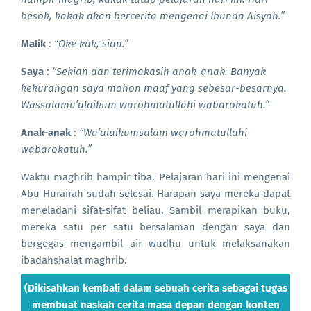
besok, kakak akan bercerita mengenai Ibunda Aisyah.”
Malik
:
“Oke kak, siap.”
Saya
:
“Sekian dan terimakasih anak-anak. Banyak
kekurangan saya mohon maaf yang sebesar-besarnya.
Wassalamu’alaikum warohmatullahi wabarokatuh.”
Anak-anak
:
“Wa’alaikumsalam warohmatullahi
wabarokatuh.”
Waktu maghrib hampir tiba. Pelajaran hari ini mengenai
Abu Hurairah sudah selesai. Harapan saya mereka dapat
meneladani sifat-sifat beliau. Sambil merapikan buku,
mereka satu per satu bersalaman dengan saya dan
bergegas mengambil air wudhu untuk melaksanakan
ibadahshalat maghrib.
(Dikisahkan kembali dalam sebuah cerita sebagai tugas
membuat naskah cerita masa depan dengan konten