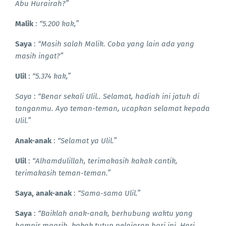
Abu Hurairah?”
Malik
:
“5.200 kak,”
Saya
:
“Masih salah Malik. Coba yang lain ada yang
masih ingat?”
Ulil
:
“5.374 kak,”
Saya
:
“Benar sekali Ulil.. Selamat, hadiah ini jatuh di
tanganmu. Ayo teman-teman, ucapkan selamat kepada
Ulil.”
Anak-anak
:
“Selamat ya Ulil.”
Ulil
:
“Alhamdulillah, terimakasih kakak cantik,
terimakasih teman-teman.”
Saya, anak-anak
:
“Sama-sama Ulil.”
Saya
:
“Baiklah anak-anak, berhubung waktu yang
hampir magrib, kakak tutup pelajaran hari ini. Hari