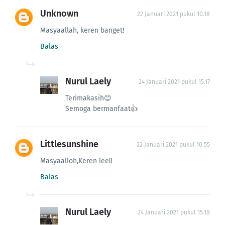
Unknown
22 Januari 2021 pukul 10.18
Masyaallah, keren banget!
Balas
Nurul Laely
24 Januari 2021 pukul 15.17
Terimakasih😊
Semoga bermanfaat👍
Littlesunshine
22 Januari 2021 pukul 10.55
Masyaalloh,Keren lee!!
Balas
Nurul Laely
24 Januari 2021 pukul 15.18