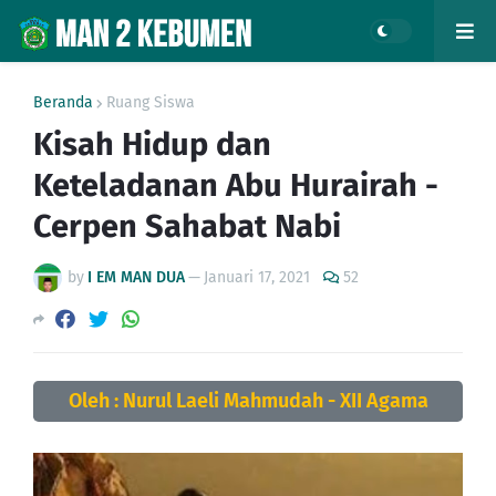
Beranda
Ruang Siswa
Kisah Hidup dan
Keteladanan Abu Hurairah -
Cerpen Sahabat Nabi
by
I EM MAN DUA
—
Januari 17, 2021
52
Oleh : Nurul Laeli Mahmudah - XII Agama