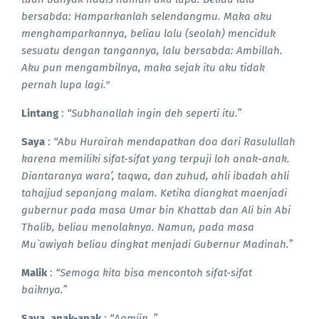
bersabda: Hamparkanlah selendangmu. Maka aku
menghamparkannya, beliau lalu (seolah) menciduk
sesuatu dengan tangannya, lalu bersabda: Ambillah.
Aku pun mengambilnya, maka sejak itu aku tidak
pernah lupa lagi."
Lintang
:
“Subhanallah ingin deh seperti itu.”
Saya
:
“Abu Hurairah mendapatkan doa dari Rasulullah
karena memiliki sifat-sifat yang terpuji loh anak-anak.
Diantaranya wara’, taqwa, dan zuhud, ahli ibadah ahli
tahajjud sepanjang malam. Ketika diangkat maenjadi
gubernur pada masa Umar bin Khattab dan Ali bin Abi
Thalib, beliau menolaknya. Namun, pada masa
Mu`awiyah beliau dingkat menjadi Gubernur Madinah.”
Malik
:
“Semoga kita bisa mencontoh sifat-sifat
baiknya.”
Saya, anak-anak
:
“Aamiin..”