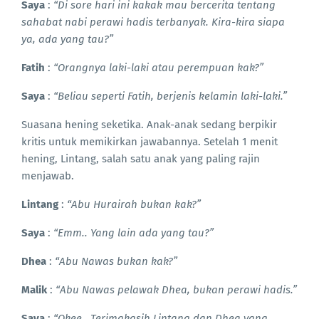
Saya
:
“Di sore hari ini kakak mau bercerita tentang
sahabat nabi perawi hadis terbanyak. Kira-kira siapa
ya, ada yang tau?”
Fatih
:
“Orangnya laki-laki atau perempuan kak?”
Saya
:
“Beliau seperti Fatih, berjenis kelamin laki-laki.”
Suasana hening seketika. Anak-anak sedang berpikir
kritis untuk memikirkan jawabannya. Setelah 1 menit
hening, Lintang, salah satu anak yang paling rajin
menjawab.
Lintang
:
“Abu Hurairah bukan kak?”
Saya
:
“Emm.. Yang lain ada yang tau?”
Dhea
:
“Abu Nawas bukan kak?”
Malik
:
“Abu Nawas pelawak Dhea, bukan perawi hadis.”
Saya
:
“Okee.. Terimakasih Lintang dan Dhea yang