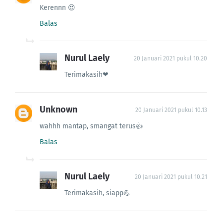
Kerennn 😍
Balas
Nurul Laely
20 Januari 2021 pukul 10.20
Terimakasih❤
Unknown
20 Januari 2021 pukul 10.13
wahhh mantap, smangat terus👍
Balas
Nurul Laely
20 Januari 2021 pukul 10.21
Terimakasih, siapp💪