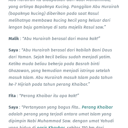
yang artinya Bapaknya Kucing. Panggilan Abu Hurairah
(bapaknya kucing) diberikan pada saat Rasul
melihatnya membawa kucing kecil yang keluar dari
lengan baju gamisnya di satu majelis Rasul saw.”
Malik
:
“Abu Hurairah berasal dari mana kak?”
Saya
:
“Abu Hurairah berasal dari kabilah Bani Daus
dari Yaman. Sejak kecil beliau sudah menjadi yatim.
Ketika muda beliau bekerja pada Basrah binti
Ghazawan, yang kemudian menjadi istrinya setelah
masuk Islam. Abu Hurairah masuk Islam pada tahun
ke-7 Hijriah pada tahun perang Khaibar.”
Fita
:
“Perang Khaibar itu apa kak?”
Saya
:
“Pertanyaan yang bagus Fita..
Perang Khaibar
adalah perang yang terjadi antara umat Islam yang
dipimpin Nabi Muhammad Saw. dengan umat Yahudi
yang hidup di
oasis Khaybar
, sekitar 150 km dari