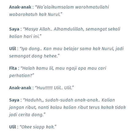
Anak-anak
:
“Wa’alaikumsalam warohmatullahi
wabarokatuh kak Nurul.”
Saya
:
“Masya Allah.. Alhamdulillah, semangat sekali
kalian hari ini.”
Ulil
:
“Iya dong.. Kan mau belajar sama kak Nurul, jadi
semangat dong hehee.”
Fita
:
“Halah kamu lil, mau ngaji apa mau cari
perhatian?”
Anak-anak
:
“Huu!!!!!! Ulil.. Ulil.”
Saya
:
“Haduhh,, sudah-sudah anak-anak.. Kalian
jangan ribut, nanti kalau kalian ribut terus kakak tidak
jadi cerita dong.”
Ulil
:
“Okee siapp kak.”