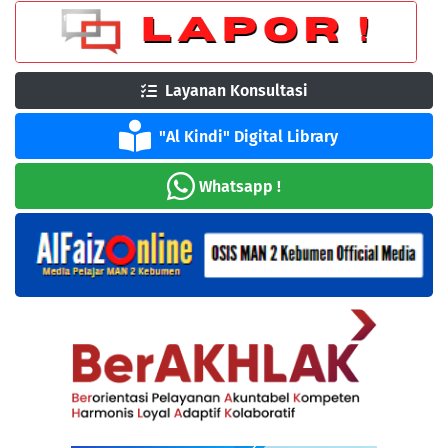
Layanan Konsultasi
"Al Kindi" Digital Library
Whatsapp !