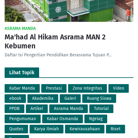
ASRAMA MANDA
Ma'had Al Hikam Asrama MAN 2
Kebumen
Daftar Isi Pengertian Pendidikan Berasrama Tujuan P…
Lihat Topik
Kabar Manda
Prestasi
Zona Integritas
Video
ebook
Akademika
Galeri
Ruang Siswa
PPDB
Artikel
Asrama Manda
Tutorial
Pengumuman
Kabar Osmanda
Ngelag
Quotes
Karya Ilmiah
Kewirausahaan
Riset