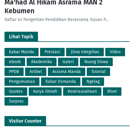
Ma'had Al Hikam Asrama MAN 2
Kebumen
Daftar Isi Pengertian Pendidikan Berasrama Tujuan P…
Lihat Topik
Kabar Manda
Prestasi
Zona Integritas
Video
ebook
Akademika
Galeri
Ruang Siswa
PPDB
Artikel
Asrama Manda
Tutorial
Pengumuman
Kabar Osmanda
Ngelag
Quotes
Karya Ilmiah
Kewirausahaan
Riset
Sarpras
Visitor Counter