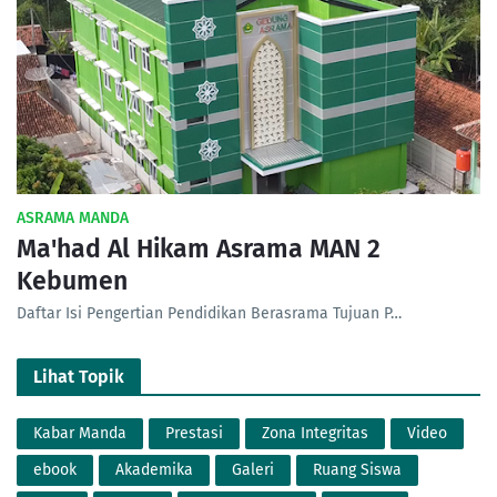
ASRAMA MANDA
Ma'had Al Hikam Asrama MAN 2
Kebumen
Daftar Isi Pengertian Pendidikan Berasrama Tujuan P…
Lihat Topik
Kabar Manda
Prestasi
Zona Integritas
Video
ebook
Akademika
Galeri
Ruang Siswa