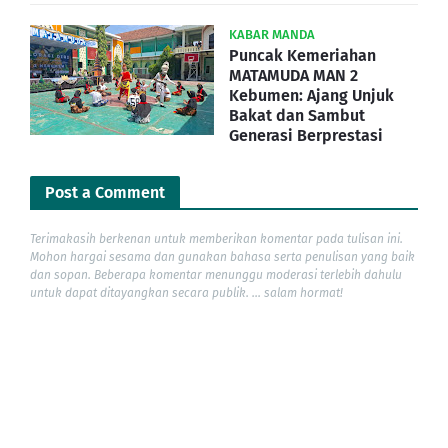
KABAR MANDA
Puncak Kemeriahan
MATAMUDA MAN 2
Kebumen: Ajang Unjuk
Bakat dan Sambut
Generasi Berprestasi
Post a Comment
Terimakasih berkenan untuk memberikan komentar pada tulisan ini.
Mohon hargai sesama dan gunakan bahasa serta penulisan yang baik
dan sopan. Beberapa komentar menunggu moderasi terlebih dahulu
untuk dapat ditayangkan secara publik. ... salam hormat!