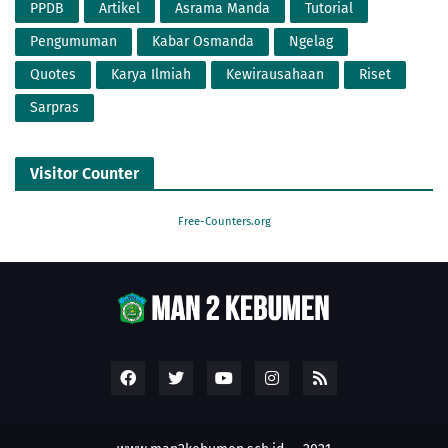
PPDB
Artikel
Asrama Manda
Tutorial
Pengumuman
Kabar Osmanda
Ngelag
Quotes
Karya Ilmiah
Kewirausahaan
Riset
Sarpras
Visitor Counter
Free-Counters.org