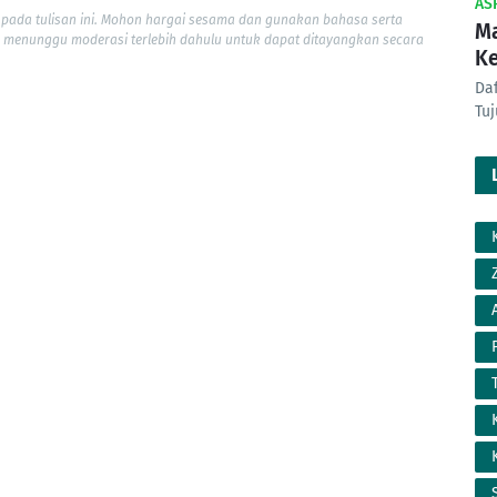
AS
pada tulisan ini. Mohon hargai sesama dan gunakan bahasa serta
Ma
 menunggu moderasi terlebih dahulu untuk dapat ditayangkan secara
K
Da
Tu