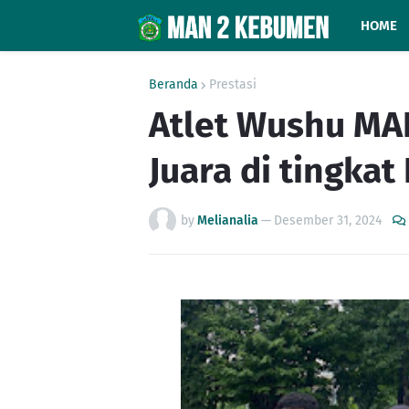
HOME
Beranda
Prestasi
Atlet Wushu MA
Juara di tingkat
by
Melianalia
—
Desember 31, 2024