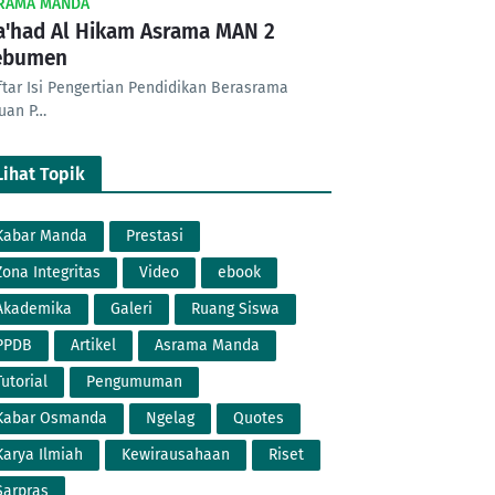
RAMA MANDA
'had Al Hikam Asrama MAN 2
ebumen
ftar Isi Pengertian Pendidikan Berasrama
juan P…
Lihat Topik
Kabar Manda
Prestasi
Zona Integritas
Video
ebook
Akademika
Galeri
Ruang Siswa
PPDB
Artikel
Asrama Manda
Tutorial
Pengumuman
Kabar Osmanda
Ngelag
Quotes
Karya Ilmiah
Kewirausahaan
Riset
Sarpras