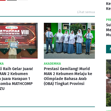
Ke
Ke
Lihat semua
PR
Su
Me
Mu
KA
AKADEMIKA
 Raih Gelar Juara!
Prestasi Gemilang! Murid
MAN 2 Kebumen
MAN 2 Kebumen Melaju ke
 Juara Harapan 1
Olimpiade Bahasa Arab
 lomba MATHCOMP
(OBA) Tingkat Provinsi
IZU