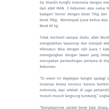
Do Shaolin Kungfu Indonesia dengan me
dari atlet MAN
2 Kebumen atas nama Yus
kategori Senior dengan berat 75kg dan
berat 70kg.
Menempati juara kedua atas 
Berat 65 kg.
Tidak berhenti sampai disitu, atlet Wu
mengalahkan lawannya dan menjadi alet
Hikmatun Nisa dengan raih juara 1 kat
menegangkan dengan lawan yang imbang
merupakan pertandingan pertama di ting
Kebumen.
“Di event ini degdegan banget apalagi i
mulanya terasa
nervous
karena bertemu 
Indonesia, tapi setelah di Laga pertand
musuh-musuh langsung tumbang,” ungkap 
“Kenyataannya sangat berat kalo dirasa,