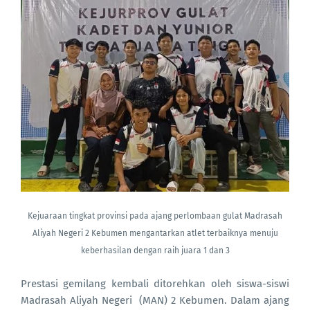
Kejuaraan tingkat provinsi pada ajang perlombaan gulat Madrasah
Aliyah Negeri 2 Kebumen mengantarkan atlet terbaiknya menuju
keberhasilan dengan raih juara 1 dan 3
Prestasi gemilang kembali ditorehkan oleh siswa-siswi
Madrasah Aliyah Negeri (MAN) 2 Kebumen. Dalam ajang