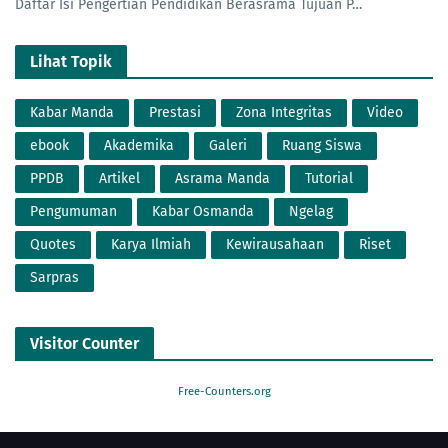
Daftar Isi Pengertian Pendidikan Berasrama Tujuan P…
Lihat Topik
Kabar Manda
Prestasi
Zona Integritas
Video
ebook
Akademika
Galeri
Ruang Siswa
PPDB
Artikel
Asrama Manda
Tutorial
Pengumuman
Kabar Osmanda
Ngelag
Quotes
Karya Ilmiah
Kewirausahaan
Riset
Sarpras
Visitor Counter
Free-Counters.org