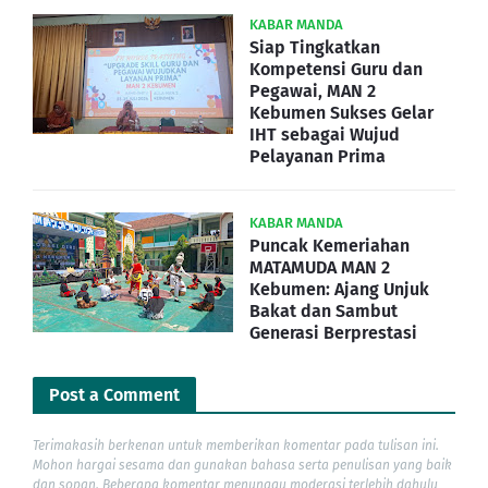
KABAR MANDA
Siap Tingkatkan
Kompetensi Guru dan
Pegawai, MAN 2
Kebumen Sukses Gelar
IHT sebagai Wujud
Pelayanan Prima
KABAR MANDA
Puncak Kemeriahan
MATAMUDA MAN 2
Kebumen: Ajang Unjuk
Bakat dan Sambut
Generasi Berprestasi
Post a Comment
Terimakasih berkenan untuk memberikan komentar pada tulisan ini.
Mohon hargai sesama dan gunakan bahasa serta penulisan yang baik
dan sopan. Beberapa komentar menunggu moderasi terlebih dahulu