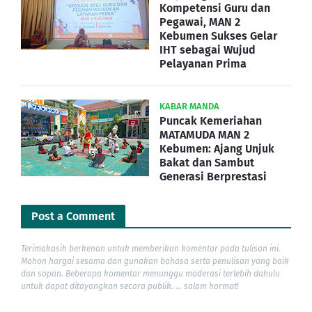
Kompetensi Guru dan
Pegawai, MAN 2
Kebumen Sukses Gelar
IHT sebagai Wujud
Pelayanan Prima
KABAR MANDA
Puncak Kemeriahan
MATAMUDA MAN 2
Kebumen: Ajang Unjuk
Bakat dan Sambut
Generasi Berprestasi
Post a Comment
Terimakasih berkenan untuk memberikan komentar pada tulisan ini.
Mohon hargai sesama dan gunakan bahasa serta penulisan yang baik
dan sopan. Beberapa komentar menunggu moderasi terlebih dahulu
untuk dapat ditayangkan secara publik. ... salam hormat!