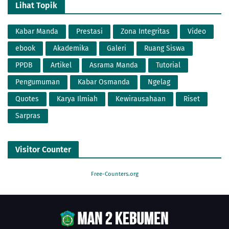
Lihat Topik
Kabar Manda
Prestasi
Zona Integritas
Video
ebook
Akademika
Galeri
Ruang Siswa
PPDB
Artikel
Asrama Manda
Tutorial
Pengumuman
Kabar Osmanda
Ngelag
Quotes
Karya Ilmiah
Kewirausahaan
Riset
Sarpras
Visitor Counter
Free-Counters.org